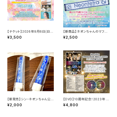
【チケット】2026年9月6日(日)
【新商品】ネオンちゃんのマフラ
＠下北沢・音倉
ータオル2025～YOU KNOCK
¥3,500
¥2,500
ON A NEW DOOR！～※8/10
以降の発送商品
【新発売】シン・ネオンちゃん公
【DVD】10周年記念！2023年 東
式ペンライト2025-2026
京ワンマンLIVEDVD(11月5日in
¥2,000
¥4,800
渋谷GUIILTY）