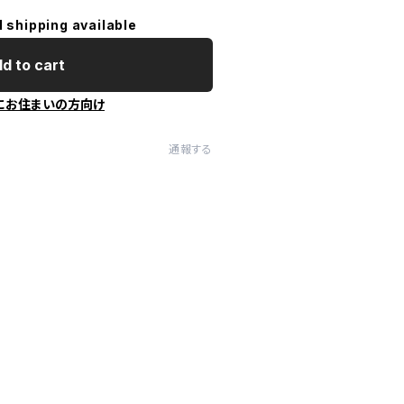
l shipping available
d to cart
にお住まいの方向け
通報する