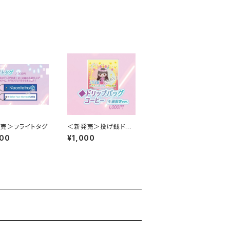
売＞フライトタグ
＜新発売＞投げ銭ドリ
ップバックコーヒー～セ
000
¥1,000
イカ誕生日限定ver.～