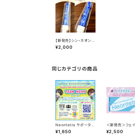
【新発売】シン・ネオンち
ゃん公式ペンライト202
¥2,000
5-2026
同じカテゴリの商品
Neontetra サポーター
＜新発売＞フェ
ズクラブ「TEAM NEO
ル2026
¥1,650
¥2,500
N」会員専用グッズ