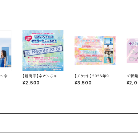
NEW DOOR！～※8/1
0以降の発送商品
 ～令
【新商品】ネオンちゃん
【チケット】2026年9月
＜新発
太宰府
のマフラータオル2025
6日(日)＠下北沢・音倉
¥2,500
¥3,500
¥2,
～YOU KNOCK ON A
NEW DOOR！～※8/1
0以降の発送商品