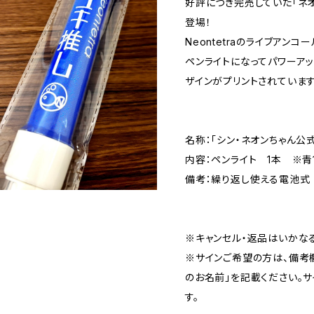
好評につき完売していた「ネ
登場！
Neontetraのライブアン
ペンライトになってパワーアッ
ザインがプリントされています
――――――
名称：「シン・ネオンちゃん公式ペ
内容：ペンライト 1本 ※青
備考：繰り返し使える電池式
――――――
※キャンセル・返品はいかな
※サインご希望の方は、備考
のお名前」を記載ください。
す。