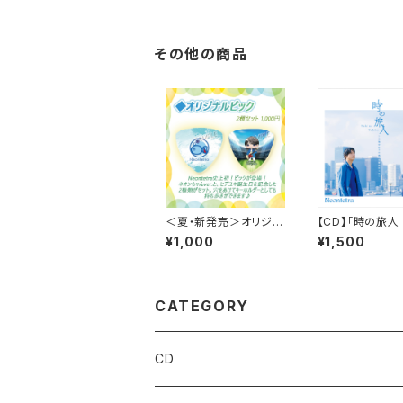
その他の商品
＜夏・新発売＞オリジナ
【CD】「時の旅人
ルピック～2種セット～
和ゆかりの地・
¥1,000
¥1,500
のうた～」
CATEGORY
CD