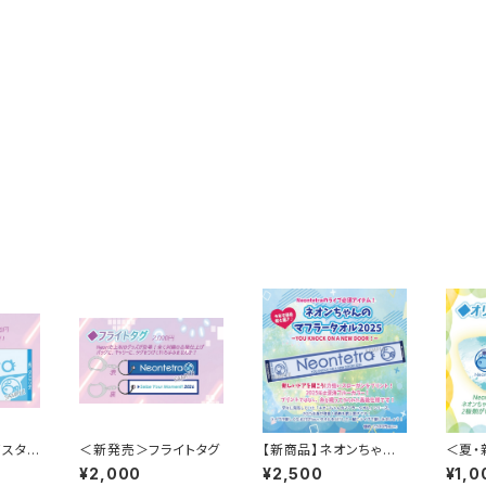
イスタオ
＜新発売＞フライトタグ
【新商品】ネオンちゃん
＜夏・
のマフラータオル2025
ルピッ
¥2,000
¥2,500
¥1,0
～YOU KNOCK ON A