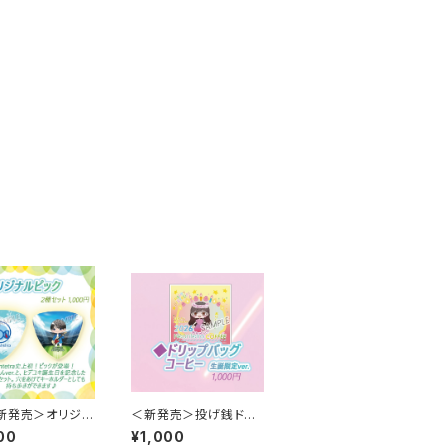
新発売＞オリジナ
＜新発売＞投げ銭ドリ
ク～2種セット～
ップバックコーヒー～セ
00
¥1,000
イカ誕生日限定ver.～