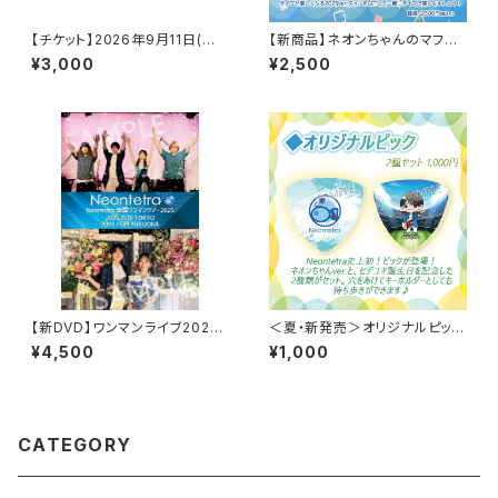
【チケット】2026年9月11日(金)
【新商品】ネオンちゃんのマフラ
＠名古屋SPADEBOX
ータオル2025～YOU KNOCK
¥3,000
¥2,500
ON A NEW DOOR！～※8/10
以降の発送商品
【新DVD】ワンマンライブ2025
＜夏・新発売＞オリジナルピック
-東京・福岡 2公演スペシャル-D
～2種セット～
¥4,500
¥1,000
VD
CATEGORY