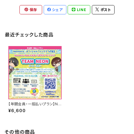
保存
シェア
LINE
ポスト
最近チェックした商品
【年間会員・一括払いプラン】Ne
ontetra サポーターズクラブ「T
¥6,600
EAM NEON」会員専用グッズ
その他の商品