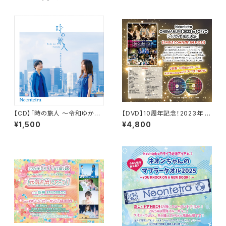
【CD】「時の旅人 ～令和ゆかり
【DVD】10周年記念！2023年 東
の地・太宰府のうた～」
京ワンマンLIVEDVD(11月5日in
¥1,500
¥4,800
渋谷GUIILTY）