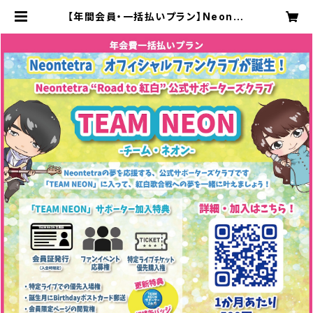
【年間会員・一括払いプラン】Neonte
tra サポーターズクラブ「TEAM NE
ON」会員専用グッズ | Neontetra